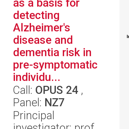
as a basis for
detecting
Alzheimer's
disease and
I
dementia risk in
pre-symptomatic
individu...
Call:
OPUS 24
,
Panel:
NZ7
Principal
investigator: prof.