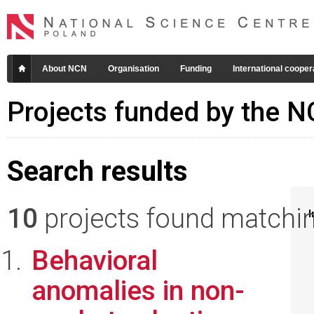
About NCN
Organisation
Funding
International cooper
Projects funded by the 
Search results
10
projects found matching
I
Behavioral
anomalies in non-