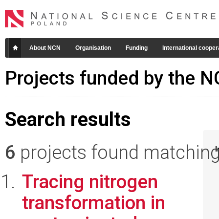
About NCN
Organisation
Funding
International cooper
Projects funded by the 
Search results
6
projects found matching 
I
Tracing nitrogen
transformation in