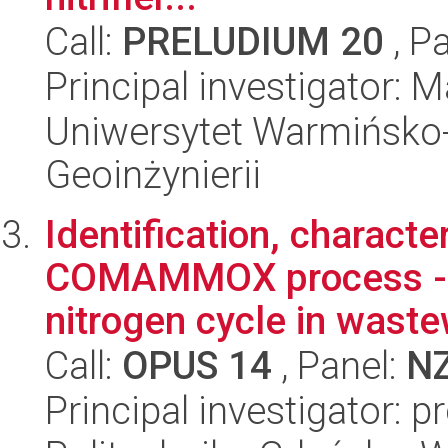
Call:
PRELUDIUM 20
, P
Principal investigator: 
Uniwersytet Warmińsko-
Geoinżynierii
Identification, charact
COMAMMOX process - a
nitrogen cycle in wastew
Call:
OPUS 14
, Panel:
N
Principal investigator: p