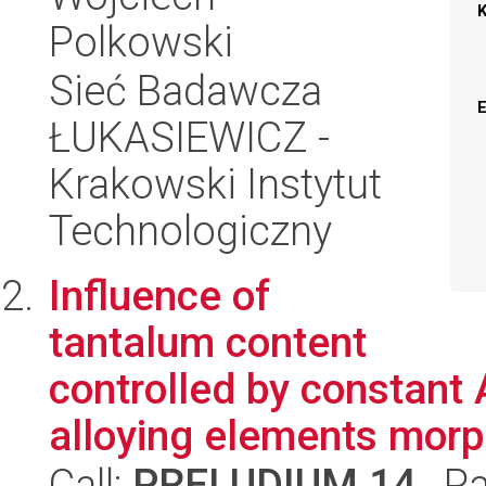
Polkowski
Sieć Badawcza
ŁUKASIEWICZ -
Krakowski Instytut
Technologiczny
Influence of
tantalum content
controlled by constant A
alloying elements morph
Call:
PRELUDIUM 14
, P