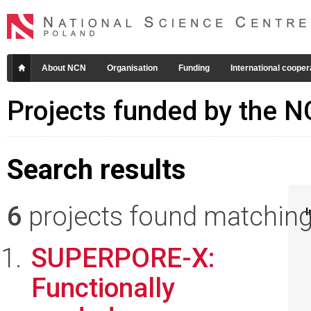
About NCN
Organisation
Funding
International cooper
Projects funded by the 
Search results
6
projects found matching 
I
SUPERPORE-X:
Functionally