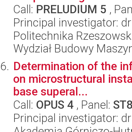
Call:
PRELUDIUM 5
, Pan
Principal investigator: d
Politechnika Rzeszowsk
Wydział Budowy Maszyn 
Determination of the i
on microstructural instab
base superal...
Call:
OPUS 4
, Panel:
ST
Principal investigator: d
Akademia Górniczo-Hutn