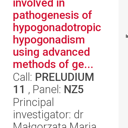
involved in
pathogenesis of
hypogonadotropic
hypogonadism
I
using advanced
methods of ge...
Call:
PRELUDIUM
11
, Panel:
NZ5
Principal
investigator: dr
Małgorzata Maria