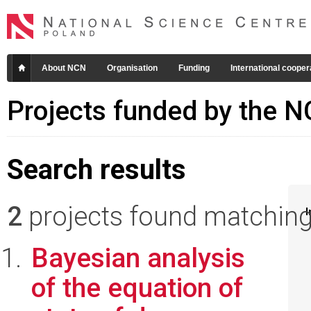
About NCN
Organisation
Funding
International cooper
Projects funded by the 
Search results
2
projects found matching 
I
Bayesian analysis
of the equation of