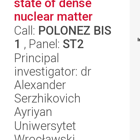
state of dense
nuclear matter
Call:
POLONEZ BIS
1
, Panel:
ST2
I
Principal
investigator: dr
Alexander
Serzhikovich
Ayriyan
Uniwersytet
Wrocławski,