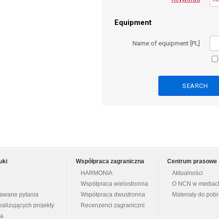
Equipment
Name of equipment [PL]
uki
Współpraca zagraniczna
Centrum prasowe
HARMONIA
Aktualności
Współpraca wielostronna
O NCN w mediac
dawane pytania
Współpraca dwustronna
Materiały do pob
ealizujących projekty
Recenzenci zagraniczni
na