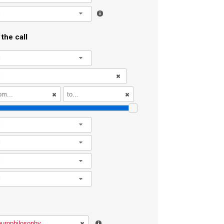
l
the call
l
l
l
l
l