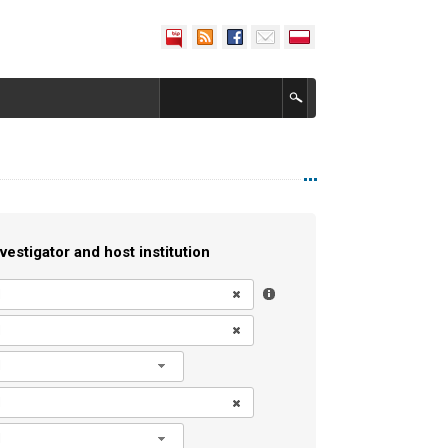
vestigator and host institution
l
l