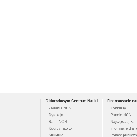
O Narodowym Centrum Nauki
Finansowanie na
Zadania NCN
Konkursy
Dyrekcja
Panele NCN
Rada NCN
Najczęściej za
Koordynatorzy
Informacje dla r
Struktura
Pomoc publicz