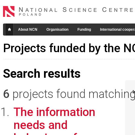
About NCN
Organisation
Funding
International cooper
Projects funded by the 
Search results
6
projects found matching 
I
The information
needs and