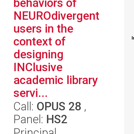
behaviors of
NEUROdivergent
users in the
context of
I
designing
INClusive
academic library
servi...
Call:
OPUS 28
,
Panel:
HS2
Principal