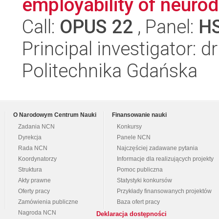
employability of neurod
Call:
OPUS 22
, Panel:
H
Principal investigator:
Politechnika Gdańska
O Narodowym Centrum Nauki
Finansowanie nauki
Zadania NCN
Konkursy
Dyrekcja
Panele NCN
Rada NCN
Najczęściej zadawane pytania
Koordynatorzy
Informacje dla realizujących projekty
Struktura
Pomoc publiczna
Akty prawne
Statystyki konkursów
Oferty pracy
Przykłady finansowanych projektów
Zamówienia publiczne
Baza ofert pracy
Nagroda NCN
Deklaracja dostępności