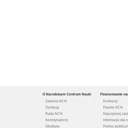
O Narodowym Centrum Nauki
Finansowanie na
Zadania NCN
Konkursy
Dyrekcja
Panele NCN
Rada NCN
Najczęściej za
Koordynatorzy
Informacje dla r
Struktura
Pomoc publicz