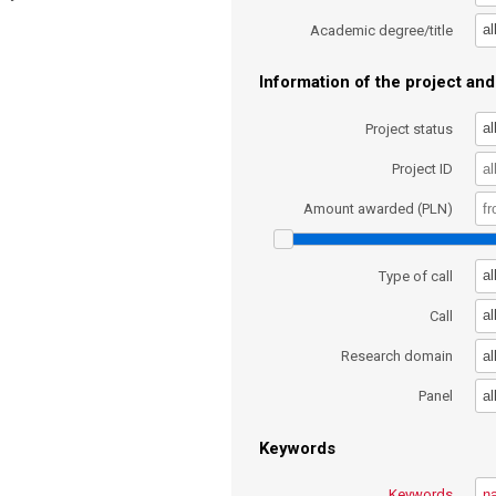
al
Academic degree/title
Information of the project and 
al
Project status
Project ID
Amount awarded (PLN)
al
Type of call
al
Call
al
Research domain
al
Panel
Keywords
Keywords