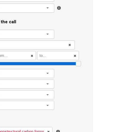
l
the call
l
l
l
l
l