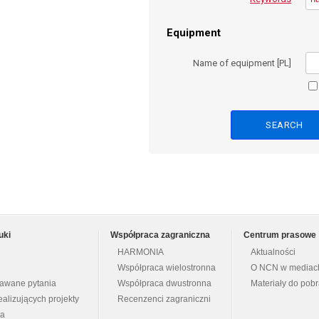
Equipment
Name of equipment [PL]
uki
Współpraca zagraniczna
Centrum prasowe
HARMONIA
Aktualności
Współpraca wielostronna
O NCN w mediac
dawane pytania
Współpraca dwustronna
Materiały do pob
ealizujących projekty
Recenzenci zagraniczni
na