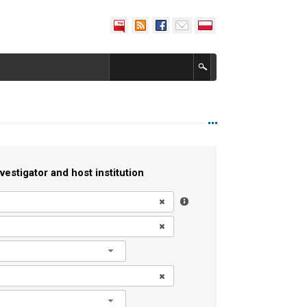
vestigator and host institution
l
l