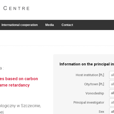
International cooperation
Media
Contact
Information on the principal in
a :
Host institution [PL]
tes based on carbon
City/town [PL]
lame retardancy
al
Voivodeship
Principal investigator
logiczny w Szczecinie,
al
nej
Sex