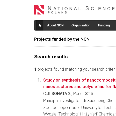
About NCN
Organisation
Funding
Projects funded by the NCN
Search results
1
projects found matching your search criteri
Study on synthesis of nanocomposi
nanostructures and polyolefins for f
Call:
SONATA 2
, Panel:
ST5
Principal investigator: dr Xuecheng Chen
Zachodniopomorski Uniwersytet Techno
Wydział Technologii i Inżynierii Chemicz