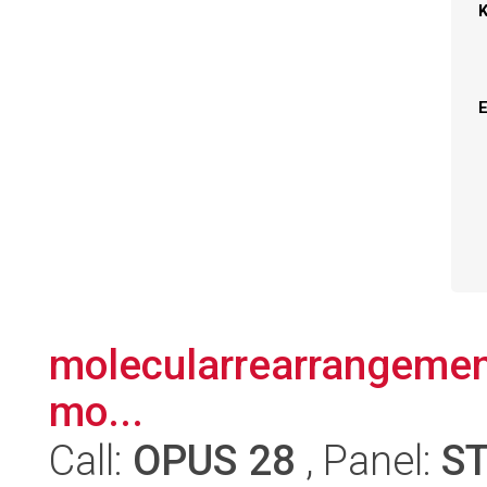
molecularrearrangemen
mo...
Call:
OPUS 28
, Panel:
S