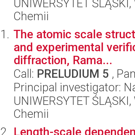
UNIWERSYTET ŚLĄSKI, Wy
Chemii
The atomic scale struc
and experimental verifi
diffraction, Rama...
Call:
PRELUDIUM 5
, Pan
Principal investigator: 
UNIWERSYTET ŚLĄSKI, Wy
Chemii
Length-scale dependent