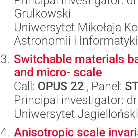
Principal investigator: 
Grulkowski
Uniwersytet Mikołaja Kop
Astronomii i Informatyk
Switchable materials b
and micro- scale
Call:
OPUS 22
, Panel:
S
Principal investigator: d
Uniwersytet Jagiellońsk
Anisotropic scale invar