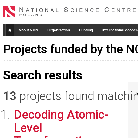
About NCN
Organisation
Funding
International cooper
Projects funded by the 
Search results
13
projects found matching
I
Decoding Atomic-
Level