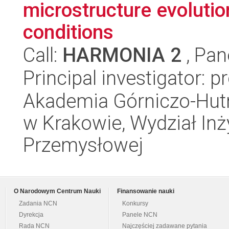
microstructure evoluti
conditions
Call:
HARMONIA 2
, Pan
Principal investigator: p
Akademia Górniczo-Hutn
w Krakowie, Wydział Inży
Przemysłowej
O Narodowym Centrum Nauki
Finansowanie nauki
Zadania NCN
Konkursy
Dyrekcja
Panele NCN
Rada NCN
Najczęściej zadawane pytania