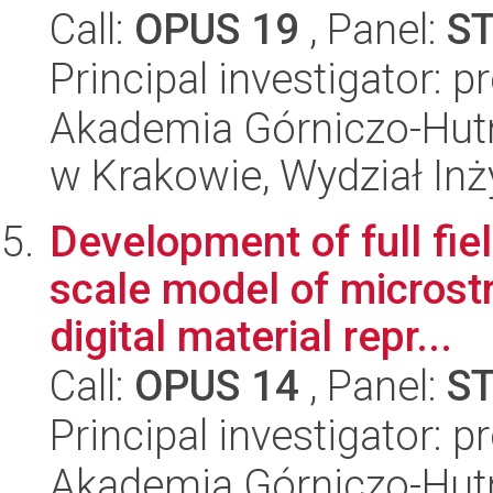
Call:
OPUS 19
, Panel:
S
Principal investigator: p
Akademia Górniczo-Hutn
w Krakowie, Wydział Inży
Development of full fie
scale model of microst
digital material repr...
Call:
OPUS 14
, Panel:
S
Principal investigator: 
Akademia Górniczo-Hutn