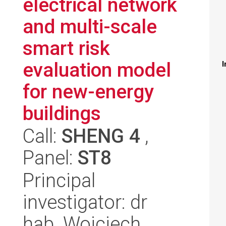
electrical network
and multi-scale
smart risk
evaluation model
I
for new-energy
buildings
Call:
SHENG 4
,
Panel:
ST8
Principal
investigator: dr
hab. Wojciech