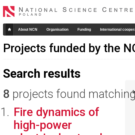
About NCN
Organisation
Funding
International cooper
Projects funded by the 
Search results
8
projects found matching 
I
Fire dynamics of
high-power