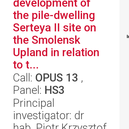
development of
the pile-dwelling
Serteya II site on
the Smolensk
I
Upland in relation
to t...
Call:
OPUS 13
,
Panel:
HS3
Principal
investigator: dr
hab. Piotr Krzysztof