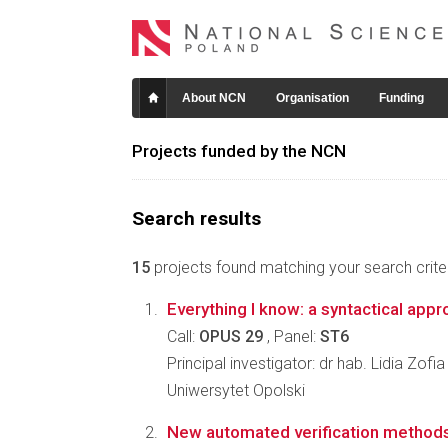
About NCN
Organisation
Funding
Projects funded by the NCN
Search results
15
projects found matching your search criter
Everything I know: a syntactical app
Call:
OPUS 29
, Panel:
ST6
Principal investigator: dr hab. Lidia Zofi
Uniwersytet Opolski
New automated verification methods