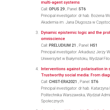
multi-agent systems
Call:
OPUS 29
, Panel:
ST6
Principal investigator: dr hab. Bożena 
Akademia im. Jana Długosza w Często
Dynamic epistemic logic and the pro
omniscience
Call:
PRELUDIUM 21
, Panel:
HS1
Principal investigator: Arkadiusz Jerzy W
Uniwersytet w Białymstoku, Wydział Filoz
Interventions against polarisation in 
Trustworthy social media: From diag
Call:
CHIST-ERA2021
, Panel:
ST6
Principal investigator: dr hab. Katarzyn
Politechnika Warszawska, Wydział Admini
Społecznych