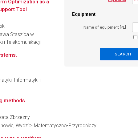
rm Optimization as a
upport Tool
Equipment
zik
Name of equipment [PL]
ława Staszica w
ki i Telekomunikacji
systems.
tyki, Informatyki i
ng methods
rzata Zbrzezny
chowie, Wydział Matematyczno-Przyrodniczy