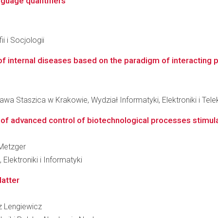
nguage quantifiers
i i Socjologii
f internal diseases based on the paradigm of interacting pa
wa Staszica w Krakowie, Wydział Informatyki, Elektroniki i Tel
 of advanced control of biotechnological processes stimul
 Metzger
Elektroniki i Informatyki
atter
sz Lengiewicz