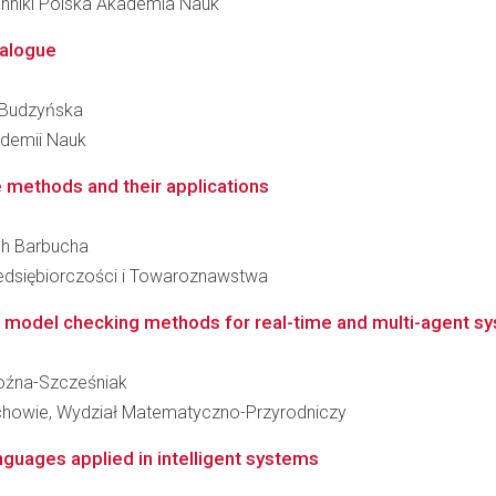
hniki Polska Akademia Nauk
ialogue
a Budzyńska
kademii Nauk
e methods and their applications
ech Barbucha
edsiębiorczości i Towaroznawstwa
model checking methods for real-time and multi-agent s
Woźna-Szcześniak
chowie, Wydział Matematyczno-Przyrodniczy
guages applied in intelligent systems