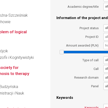
al
Academic degree/title
Woźna-Szcześniak
Information of the project and 
chowie
al
Project status
blem of logical
Project ID
Amount awarded (PLN)
ójcik
ofii i Kognitywistyki
al
Type of call
society for
al
Call
nosis to therapy
al
Research domain
al
a Budzyńska
Panel
stracji i Nauk
Keywords
Keywords