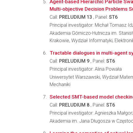
Agent-based Hierarchic Particle Swa
Multi-objective Decision Problems S
Call:
PRELUDIUM 13
, Panel:
ST6
Principal investigator: Michał Tomasz Id
Akademia Górniczo-Hutnicza im. Stanis
Krakowie, Wydział Informatyki, Elektroni
Tractable dialogues in multi-agent 
Call:
PRELUDIUM 9
, Panel:
ST6
Principal investigator: Alina Powała
Uniwersytet Warszawski, Wydział Matema
Mechaniki
Selected SMT-based model checki
Call:
PRELUDIUM 8
, Panel:
ST6
Principal investigator: Agnieszka Małgo
Akademia im. Jana Długosza w Często