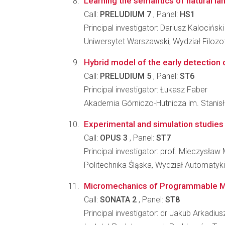
Learning the semantics of natural la
Call:
PRELUDIUM 7
, Panel:
HS1
Principal investigator: Dariusz Kalociński
Uniwersytet Warszawski, Wydział Filozofi
Hybrid model of the early detection o
Call:
PRELUDIUM 5
, Panel:
ST6
Principal investigator: Łukasz Faber
Akademia Górniczo-Hutnicza im. Stanisła
Experimental and simulation studies
Call:
OPUS 3
, Panel:
ST7
Principal investigator: prof. Mieczysław
Politechnika Śląska, Wydział Automatyki, 
Micromechanics of Programmable M
Call:
SONATA 2
, Panel:
ST8
Principal investigator: dr Jakub Arkadiu