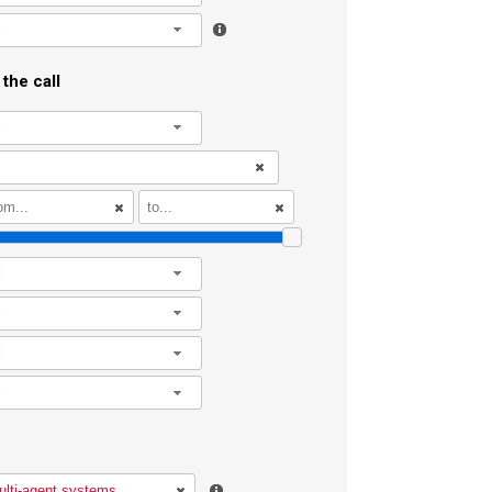
l
the call
l
l
l
l
l