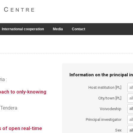
International cooperation
Media
Contact
Information on the principal in
ia :
Host institution [PL]
roach to only-knowing
City/town [PL]
a Tendera
al
Voivodeship
Principal investigator
 of open real-time
al
Sex