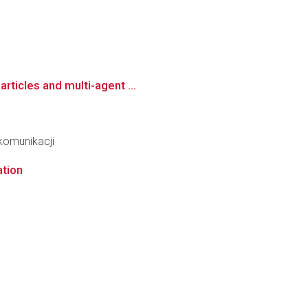
rticles and multi-agent ...
ekomunikacji
ation