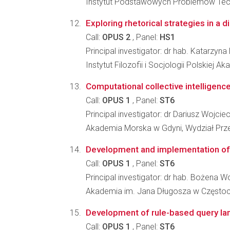
Instytut Podstawowych Problemów Tec
Exploring rhetorical strategies in a d
Call:
OPUS 2
, Panel:
HS1
Principal investigator: dr hab. Katarzyn
Instytut Filozofii i Socjologii Polskiej A
Computational collective intelligenc
Call:
OPUS 1
, Panel:
ST6
Principal investigator: dr Dariusz Wojci
Akademia Morska w Gdyni, Wydział Prz
Development and implementation of 
Call:
OPUS 1
, Panel:
ST6
Principal investigator: dr hab. Bożena 
Akademia im. Jana Długosza w Często
Development of rule-based query lan
Call:
OPUS 1
, Panel:
ST6