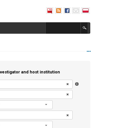
vestigator and host institution
l
l