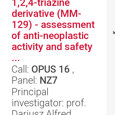
1,2,4-triazine
derivative (MM-
129) - assessment
of anti-neoplastic
I
activity and safety
...
Call:
OPUS 16
,
Panel:
NZ7
Principal
investigator: prof.
Dariusz Alfred