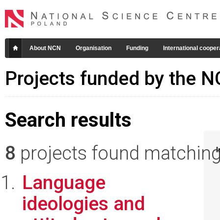
About NCN
Organisation
Funding
International cooper
Projects funded by the 
Search results
8
projects found matching 
I
Language
ideologies and