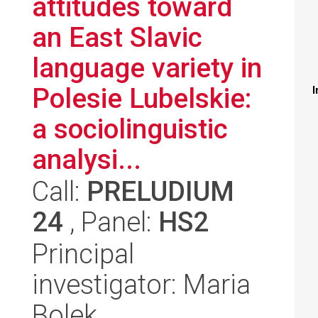
attitudes toward
an East Slavic
language variety in
Polesie Lubelskie:
I
a sociolinguistic
analysi...
Call:
PRELUDIUM
24
, Panel:
HS2
Principal
investigator: Maria
Bolek