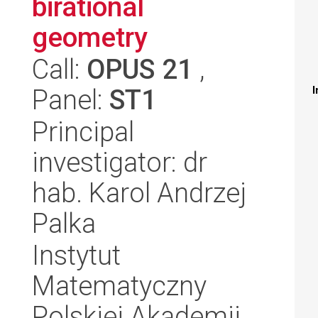
birational
geometry
Call:
OPUS 21
,
Panel:
ST1
I
Principal
investigator: dr
hab. Karol Andrzej
Palka
Instytut
Matematyczny
Polskiej Akademii