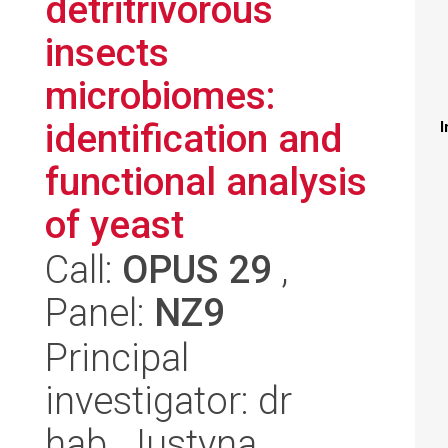
detritrivorous
insects
microbiomes:
identification and
I
functional analysis
of yeast
Call:
OPUS 29
,
Panel:
NZ9
Principal
investigator: dr
hab. Justyna