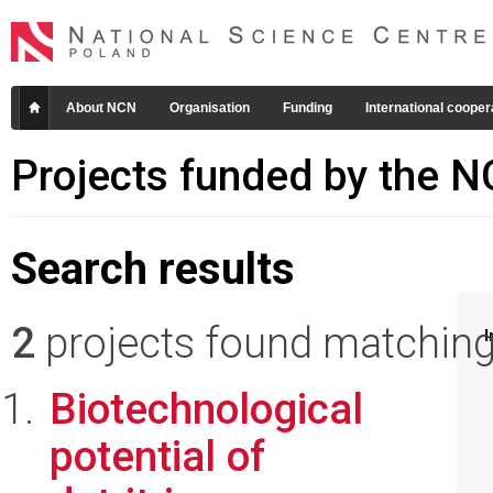
About NCN
Organisation
Funding
International cooper
Projects funded by the 
Search results
2
projects found matching 
I
Biotechnological
potential of