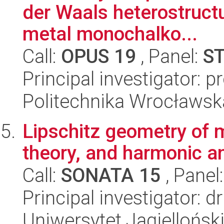
der Waals heterostructu
metal monochalko...
Call:
OPUS 19
, Panel:
S
Principal investigator: p
Politechnika Wrocławsk
Lipschitz geometry of m
theory, and harmonic a
Call:
SONATA 15
, Panel
Principal investigator: 
Uniwersytet Jagiellońsk