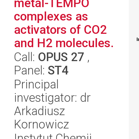
metal-TEMPO
complexes as
activators of CO2
and H2 molecules.
I
Call:
OPUS 27
,
Panel:
ST4
Principal
investigator: dr
Arkadiusz
Kornowicz
Instytut Chemii