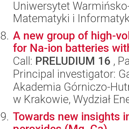
Uniwersytet Warmińsko-
Matematyki i Informatyk
A new group of high-vo
for Na-ion batteries wi
Call:
PRELUDIUM 16
, P
Principal investigator: 
Akademia Górniczo-Hutn
w Krakowie, Wydział Ener
Towards new insights i
peroxides (Mg, Ca)