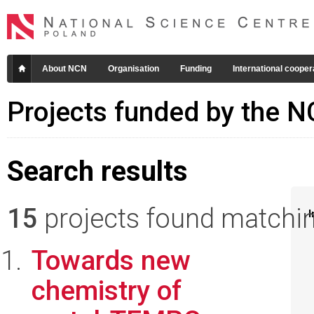
About NCN
Organisation
Funding
International cooper
Projects funded by the 
Search results
15
projects found matching
I
Towards new
chemistry of