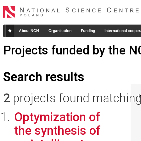
About NCN
Organisation
Funding
International cooper
Projects funded by the 
Search results
2
projects found matching 
I
Optymization of
the synthesis of