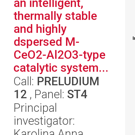
an intelligent,
thermally stable
and highly
dspersed M-
I
CeO2-Al2O3-type
catalytic system...
Call:
PRELUDIUM
12
, Panel:
ST4
Principal
investigator:
Karolina Anna