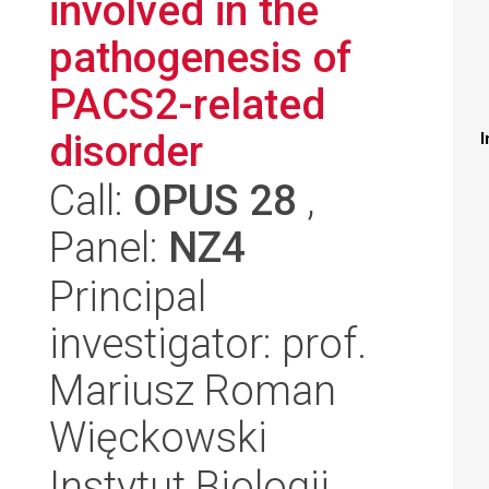
involved in the
pathogenesis of
PACS2-related
disorder
I
Call:
OPUS 28
,
Panel:
NZ4
Principal
investigator: prof.
Mariusz Roman
Więckowski
Instytut Biologii