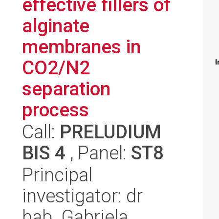
effective fillers of
alginate
membranes in
CO2/N2
I
separation
process
Call:
PRELUDIUM
BIS 4
, Panel:
ST8
Principal
investigator: dr
hab. Gabriela