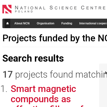
About NCN
Organisation
Funding
International cooper
Projects funded by the 
Search results
17
projects found matching
I
Smart magnetic
compounds as