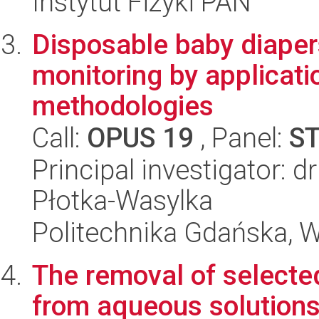
Instytut Fizyki PAN
Disposable baby diape
monitoring by applicati
methodologies
Call:
OPUS 19
, Panel:
S
Principal investigator: 
Płotka-Wasylka
Politechnika Gdańska, 
The removal of selecte
from aqueous solutions