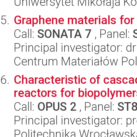
Uniwersytet Mikołaja Ko
Graphene materials for
Call:
SONATA 7
, Panel:
Principal investigator: d
Centrum Materiałów Po
Characteristic of cas
reactors for biopolymer
Call:
OPUS 2
, Panel:
ST
Principal investigator: 
Politechnika Wrocławsk