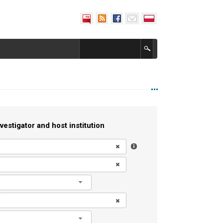
vestigator and host institution
l
l