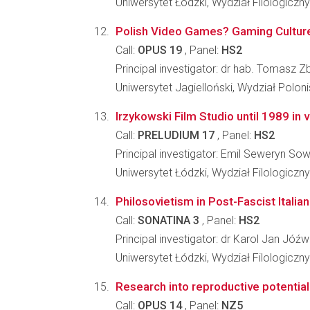
Uniwersytet Łódzki, Wydział Filologiczny
Polish Video Games? Gaming Culture
Call:
OPUS 19
, Panel:
HS2
Principal investigator: dr hab. Tomasz 
Uniwersytet Jagielloński, Wydział Poloni
Irzykowski Film Studio until 1989 in 
Call:
PRELUDIUM 17
, Panel:
HS2
Principal investigator: Emil Seweryn Sow
Uniwersytet Łódzki, Wydział Filologiczny
Philosovietism in Post-Fascist Italian
Call:
SONATINA 3
, Panel:
HS2
Principal investigator: dr Karol Jan Jóźw
Uniwersytet Łódzki, Wydział Filologiczny
Research into reproductive potential 
Call:
OPUS 14
, Panel:
NZ5