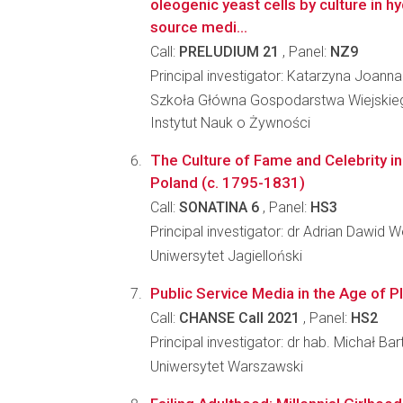
oleogenic yeast cells by culture in 
source medi...
Call:
PRELUDIUM 21
, Panel:
NZ9
Principal investigator: Katarzyna Joan
Szkoła Główna Gospodarstwa Wiejskie
Instytut Nauk o Żywności
The Culture of Fame and Celebrity in
Poland (c. 1795-1831)
Call:
SONATINA 6
, Panel:
HS3
Principal investigator: dr Adrian Dawid 
Uniwersytet Jagielloński
Public Service Media in the Age of P
Call:
CHANSE Call 2021
, Panel:
HS2
Principal investigator: dr hab. Michał B
Uniwersytet Warszawski