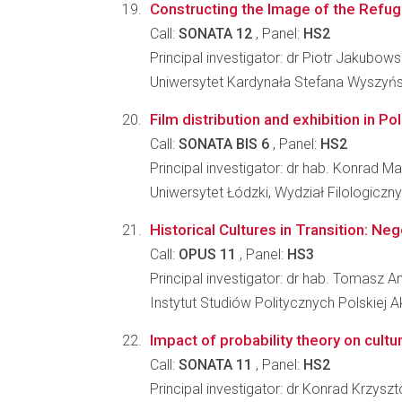
Constructing the Image of the Refug
Call:
SONATA 12
, Panel:
HS2
Principal investigator: dr Piotr Jakubows
Uniwersytet Kardynała Stefana Wyszyń
Film distribution and exhibition in P
Call:
SONATA BIS 6
, Panel:
HS2
Principal investigator: dr hab. Konrad Ma
Uniwersytet Łódzki, Wydział Filologiczny
Historical Cultures in Transition: Ne
Call:
OPUS 11
, Panel:
HS3
Principal investigator: dr hab. Tomasz An
Instytut Studiów Politycznych Polskiej 
Impact of probability theory on cultu
Call:
SONATA 11
, Panel:
HS2
Principal investigator: dr Konrad Krzysz