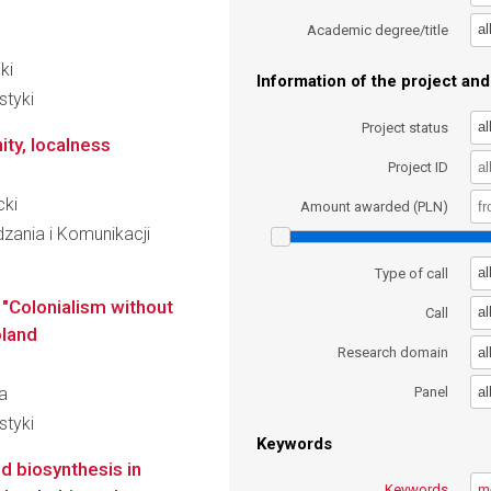
al
Academic degree/title
ki
Information of the project and 
styki
al
Project status
ty, localness
Project ID
cki
Amount awarded (PLN)
dzania i Komunikacji
al
Type of call
 "Colonialism without
al
Call
oland
al
Research domain
al
a
Panel
styki
Keywords
d biosynthesis in
Keywords