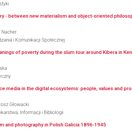
styki
ery - between new materialism and object-oriented philoso
ia Nacher
dzania i Komunikacji Społecznej
anings of poverty during the slum tour around Kibera in Ke
wska
ryczny
vice media in the digital ecosystems: people, values and p
artosz Głowacki
arstwa, Informacji i Bibliologii
lm and photography in Polish Galicia 1896-1945