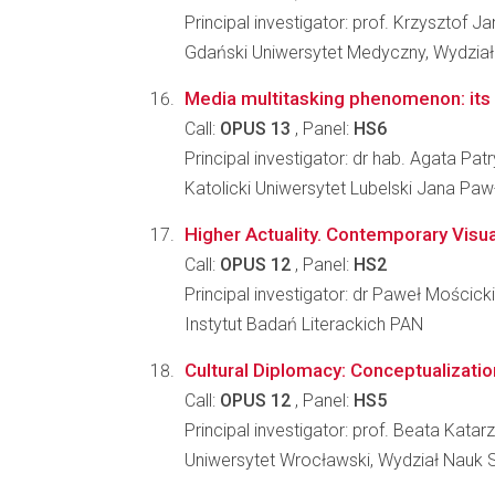
Principal investigator: prof. Krzysztof J
Gdański Uniwersytet Medyczny, Wydział 
Media multitasking phenomenon: its
Call:
OPUS 13
, Panel:
HS6
Principal investigator: dr hab. Agata Pat
Katolicki Uniwersytet Lubelski Jana Pa
Higher Actuality. Contemporary Visu
Call:
OPUS 12
, Panel:
HS2
Principal investigator: dr Paweł Mościcki
Instytut Badań Literackich PAN
Cultural Diplomacy: Conceptualization
Call:
OPUS 12
, Panel:
HS5
Principal investigator: prof. Beata Kata
Uniwersytet Wrocławski, Wydział Nauk