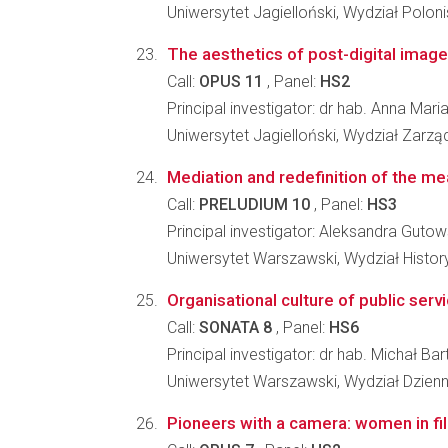
Uniwersytet Jagielloński, Wydział Poloni
The aesthetics of post-digital imag
Call:
OPUS 11
, Panel:
HS2
Principal investigator: dr hab. Anna Mar
Uniwersytet Jagielloński, Wydział Zarzą
Mediation and redefinition of the me
Call:
PRELUDIUM 10
, Panel:
HS3
Principal investigator: Aleksandra Guto
Uniwersytet Warszawski, Wydział Histo
Organisational culture of public ser
Call:
SONATA 8
, Panel:
HS6
Principal investigator: dr hab. Michał B
Uniwersytet Warszawski, Wydział Dziennik
Pioneers with a camera: women in fi