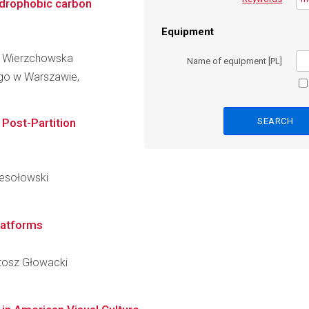
hydrophobic carbon
Equipment
na Wierzchowska
Name of equipment [PL]
go w Warszawie,
 Post-Partition
Wesołowski
latforms
artosz Głowacki