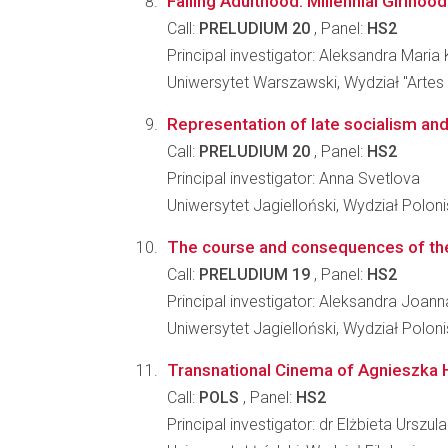
Failing Adulthood: Millennial Girlhoo
Call:
PRELUDIUM 20
, Panel:
HS2
Principal investigator: Aleksandra Mari
Uniwersytet Warszawski, Wydział "Artes 
Representation of late socialism and
Call:
PRELUDIUM 20
, Panel:
HS2
Principal investigator: Anna Svetlova
Uniwersytet Jagielloński, Wydział Poloni
The course and consequences of the 
Call:
PRELUDIUM 19
, Panel:
HS2
Principal investigator: Aleksandra Joan
Uniwersytet Jagielloński, Wydział Poloni
Transnational Cinema of Agnieszka 
Call:
POLS
, Panel:
HS2
Principal investigator: dr Elżbieta Urszu