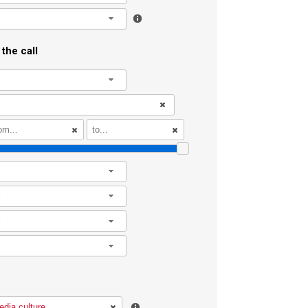
l
the call
l
l
l
l
l