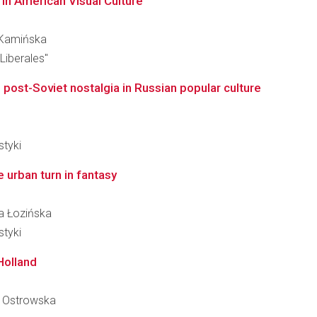
d in American Visual Culture
a Kamińska
Liberales"
 post-Soviet nostalgia in Russian popular culture
styki
urban turn in fantasy
na Łozińska
styki
Holland
la Ostrowska