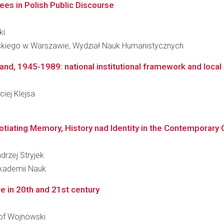
ees in Polish Public Discourse
ki
skiego w Warszawie, Wydział Nauk Humanistycznych
oland, 1945-1989: national institutional framework and local
ciej Klejsa
gotiating Memory, History nad Identity in the Contemporary C
drzej Stryjek
Akademii Nauk
re in 20th and 21st century
tof Wojnowski