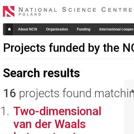
About NCN
Organisation
Funding
International cooper
Projects funded by the 
Search results
16
projects found matching
I
Two-dimensional
van der Waals