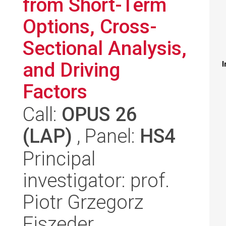
from Short-Term
Options, Cross-
Sectional Analysis,
and Driving
I
Factors
Call:
OPUS 26
(LAP)
, Panel:
HS4
Principal
investigator: prof.
Piotr Grzegorz
Fiszeder