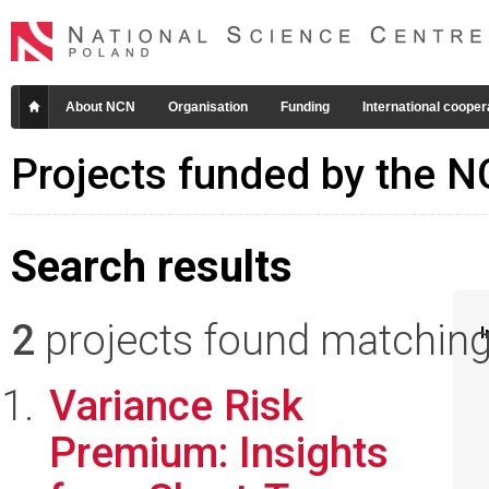
About NCN
Organisation
Funding
International cooper
Projects funded by the 
Search results
2
projects found matching 
I
Variance Risk
Premium: Insights