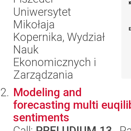
Uniwersytet
Mikołaja
Kopernika, Wydział
Nauk
Ekonomicznych i
Zarządzania
Modeling and
forecasting multi euqil
sentiments
Call:
PRELUDIUM 13
, P