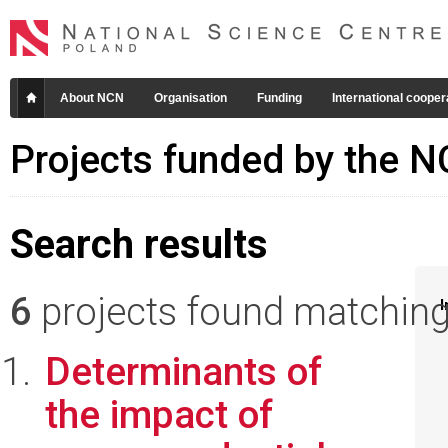
About NCN
Organisation
Funding
International cooper
Projects funded by the 
Search results
6
projects found matching 
I
Determinants of
the impact of