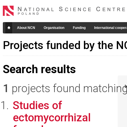
About NCN
Organisation
Funding
International cooper
Projects funded by the 
Search results
1
projects found matching 
I
Studies of
ectomycorrhizal