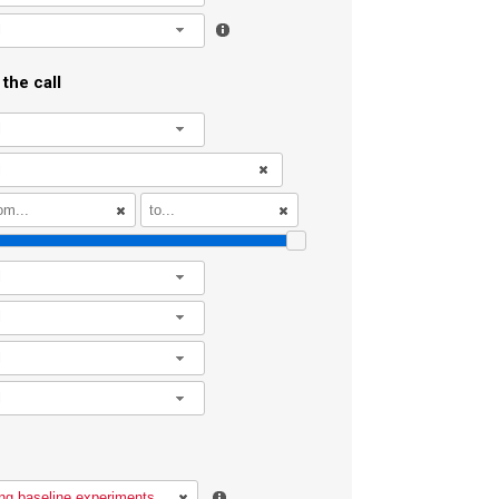
l
the call
l
l
l
l
l