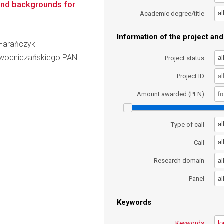
 and backgrounds for
al
Academic degree/title
Information of the project and 
a Harańczyk
iewodniczańskiego PAN
al
Project status
Project ID
Amount awarded (PLN)
al
Type of call
al
Call
al
Research domain
al
Panel
Keywords
Keywords