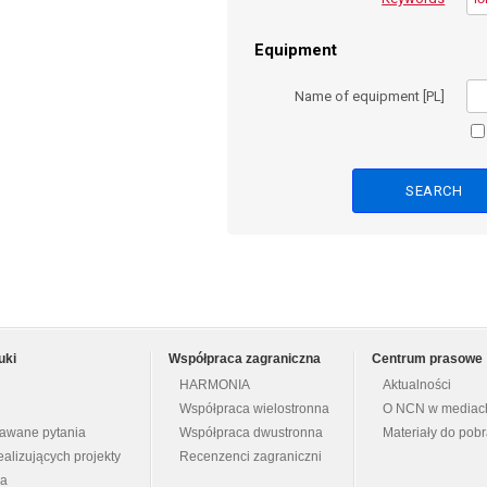
Equipment
Name of equipment [PL]
uki
Współpraca zagraniczna
Centrum prasowe
HARMONIA
Aktualności
Współpraca wielostronna
O NCN w mediac
dawane pytania
Współpraca dwustronna
Materiały do pob
ealizujących projekty
Recenzenci zagraniczni
na