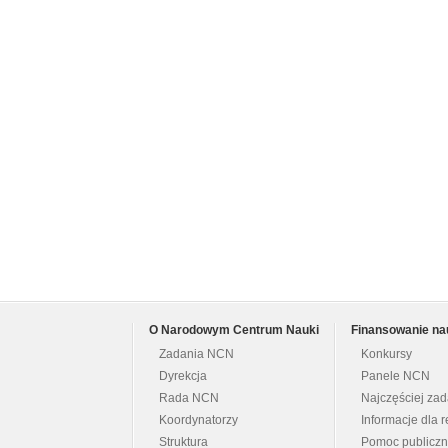
O Narodowym Centrum Nauki
Finansowanie na
Zadania NCN
Konkursy
Dyrekcja
Panele NCN
Rada NCN
Najczęściej za
Koordynatorzy
Informacje dla r
Struktura
Pomoc publicz