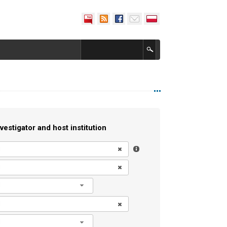
vestigator and host institution
l
l