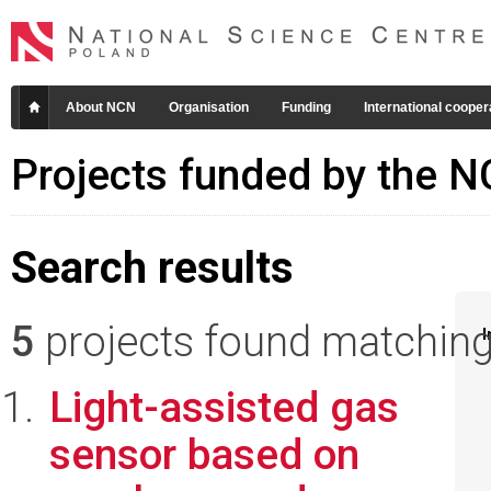
About NCN
Organisation
Funding
International cooper
Projects funded by the 
Search results
5
projects found matching 
I
Light-assisted gas
sensor based on