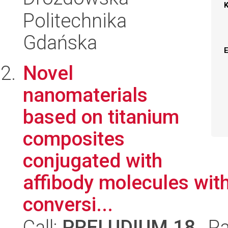
Politechnika
Gdańska
Novel
nanomaterials
based on titanium
composites
conjugated with
affibody molecules wit
conversi...
Call:
PRELUDIUM 18
, P