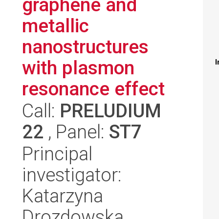
graphene and
metallic
nanostructures
with plasmon
I
resonance effect
Call:
PRELUDIUM
22
, Panel:
ST7
Principal
investigator:
Katarzyna
Drozdowska