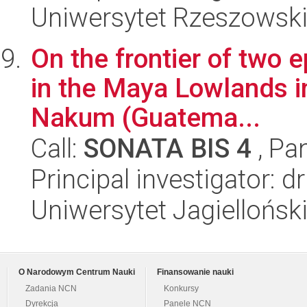
Uniwersytet Rzeszowsk
On the frontier of two 
in the Maya Lowlands in
Nakum (Guatema...
Call:
SONATA BIS 4
, Pa
Principal investigator: d
Uniwersytet Jagielloński
O Narodowym Centrum Nauki
Finansowanie nauki
Zadania NCN
Konkursy
Dyrekcja
Panele NCN