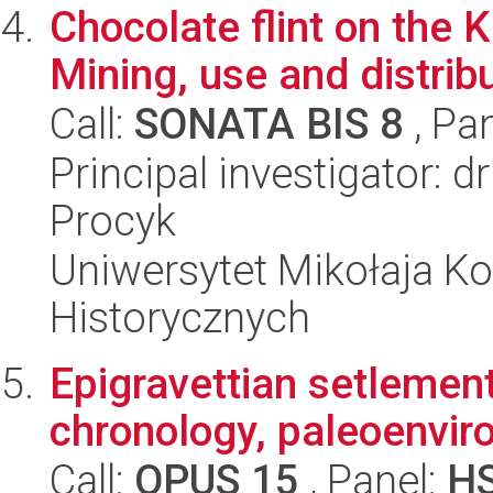
Chocolate flint on the
Mining, use and distribu
Call:
SONATA BIS 8
, Pa
Principal investigator: 
Procyk
Uniwersytet Mikołaja Ko
Historycznych
Epigravettian setlement
chronology, paleoenvi
Call:
OPUS 15
, Panel:
H