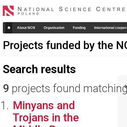
About NCN
Organisation
Funding
International cooper
Projects funded by the 
Search results
9
projects found matching 
I
Minyans and
Trojans in the