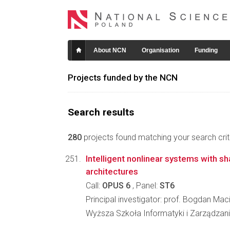
About NCN
Organisation
Funding
Projects funded by the NCN
Search results
280
projects found matching your search crite
Intelligent nonlinear systems with s
architectures
Call:
OPUS 6
, Panel:
ST6
Principal investigator: prof. Bogdan Ma
Wyższa Szkoła Informatyki i Zarządzan