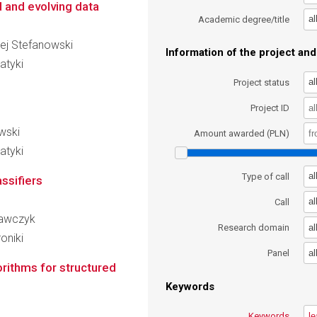
 and evolving data
al
Academic degree/title
ciej Stefanowski
Information of the project and 
atyki
al
Project status
Project ID
owski
Amount awarded (PLN)
atyki
al
Type of call
ssifiers
al
Call
Krawczyk
al
Research domain
oniki
al
Panel
orithms for structured
Keywords
Keywords