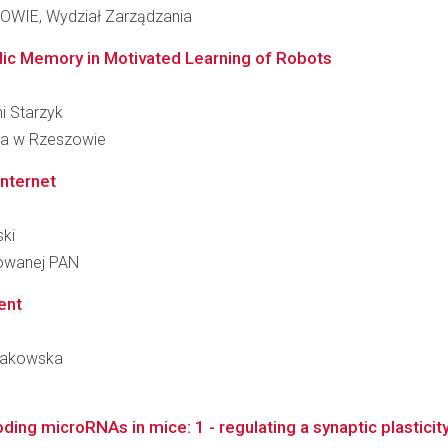
IE, Wydział Zarządzania
dic Memory in Motivated Learning of Robots
ni Starzyk
ia w Rzeszowie
 Internet
ski
sowanej PAN
ent
owakowska
coding microRNAs in mice: 1 - regulating a synaptic plastici