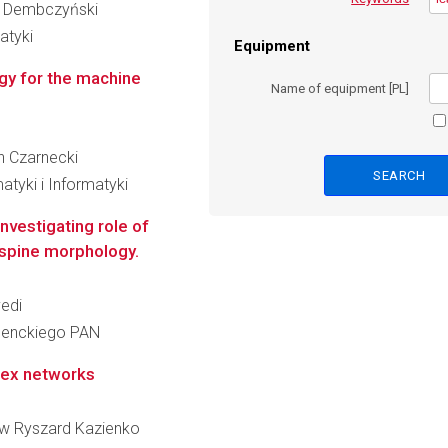
zy Dembczyński
atyki
Equipment
egy for the machine
Name of equipment [PL]
an Czarnecki
atyki i Informatyki
nvestigating role of
spine morphology.
vedi
 Nenckiego PAN
lex networks
ław Ryszard Kazienko