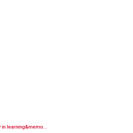
ty in learning&memo...