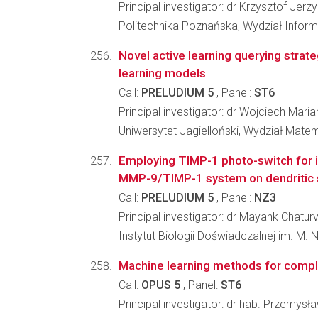
Principal investigator: dr Krzysztof Jer
Politechnika Poznańska, Wydział Inform
Novel active learning querying strat
learning models
Call:
PRELUDIUM 5
, Panel:
ST6
Principal investigator: dr Wojciech Mari
Uniwersytet Jagielloński, Wydział Matem
Employing TIMP-1 photo-switch for i
MMP-9/TIMP-1 system on dendritic 
Call:
PRELUDIUM 5
, Panel:
NZ3
Principal investigator: dr Mayank Chatur
Instytut Biologii Doświadczalnej im. M.
Machine learning methods for comp
Call:
OPUS 5
, Panel:
ST6
Principal investigator: dr hab. Przemys