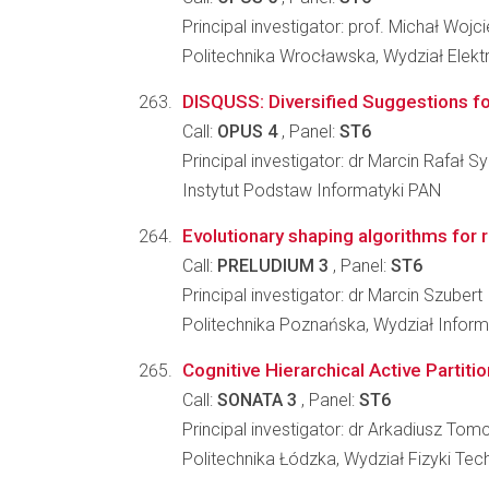
Principal investigator: prof. Michał Woj
Politechnika Wrocławska, Wydział Elektr
DISQUSS: Diversified Suggestions fo
Call:
OPUS 4
, Panel:
ST6
Principal investigator: dr Marcin Rafał 
Instytut Podstaw Informatyki PAN
Evolutionary shaping algorithms for 
Call:
PRELUDIUM 3
, Panel:
ST6
Principal investigator: dr Marcin Szubert
Politechnika Poznańska, Wydział Inform
Cognitive Hierarchical Active Partiti
Call:
SONATA 3
, Panel:
ST6
Principal investigator: dr Arkadiusz Tom
Politechnika Łódzka, Wydział Fizyki Tec