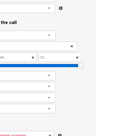
l
the call
l
l
l
l
l