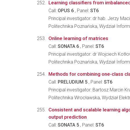
Learning classifiers from imbalanced
Call:
OPUS 6
, Panel:
ST6
Principal investigator: dr hab. Jerzy Ma
Politechnika Poznańska, Wydział Inform
Online learning of matrices
Call:
SONATA 6
, Panel:
ST6
Principal investigator: dr Wojciech Kotł
Politechnika Poznańska, Wydział Inform
Methods for combining one-class cla
Call:
PRELUDIUM 5
, Panel:
ST6
Principal investigator: Bartosz Marcin 
Politechnika Wrocławska, Wydział Elektr
Consistent and scalable learning alg
output prediction
Call:
SONATA 5
, Panel:
ST6