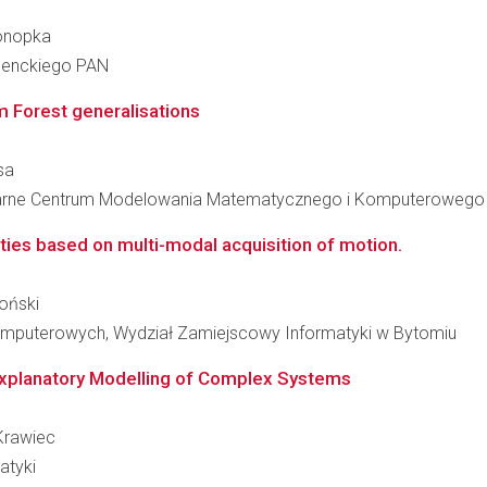
Konopka
 Nenckiego PAN
 Forest generalisations
sa
linarne Centrum Modelowania Matematycznego i Komputerowego
ties based on multi-modal acquisition of motion.
toński
mputerowych, Wydział Zamiejscowy Informatyki w Bytomiu
xplanatory Modelling of Complex Systems
 Krawiec
atyki