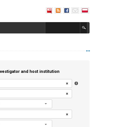
vestigator and host institution
l
l