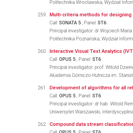
Politechnika Wrocławska, Wydział Infor
Multi-criteria methods for designing
Call:
SONATA 5
, Panel:
ST6
Principal investigator: dr Wojciech Mari
Politechnika Poznańska, Wydział Inform
Interactive Visual Text Analytics (IV
Call:
OPUS 5
, Panel:
ST6
Principal investigator: prof. Witold Dzwin
Akademia Górniczo-Hutnicza im. Stanisła
Development of algorithms for all r
Call:
OPUS 5
, Panel:
ST6
Principal investigator: dr hab. Witold Re
Uniwersytet Warszawski, Interdyscyp
Compound data stream classificatio
Call:
OPUS 5
, Panel:
ST6