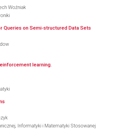
ciech Woźniak
oniki
r Queries on Semi-structured Data Sets
Sydow
reinforcement learning.
atyki
ons
czyk
hnicznej, Informatyki i Matematyki Stosowanej