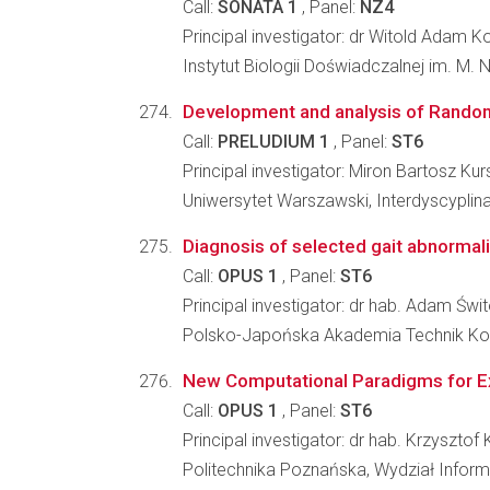
Call:
SONATA 1
, Panel:
NZ4
Principal investigator: dr Witold Adam 
Instytut Biologii Doświadczalnej im. M.
Development and analysis of Random
Call:
PRELUDIUM 1
, Panel:
ST6
Principal investigator: Miron Bartosz Kur
Uniwersytet Warszawski, Interdyscyp
Diagnosis of selected gait abnormali
Call:
OPUS 1
, Panel:
ST6
Principal investigator: dr hab. Adam Świ
Polsko-Japońska Akademia Technik Ko
New Computational Paradigms for E
Call:
OPUS 1
, Panel:
ST6
Principal investigator: dr hab. Krzysztof
Politechnika Poznańska, Wydział Inform