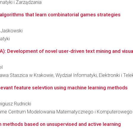
matyki i Zarządzania
 algorithms that learn combinatorial games strategies
a Jaśkowski
atyki
TA): Development of novel user-driven text mining and visual
el
wa Staszica w Krakowie, Wydział Informatyki, Elektroniki i Tel
elevant feature selevtion using machine learning methods
migiusz Rudnicki
linarne Centrum Modelowania Matematycznego i Komputerowego
n methods based on unsupervised and active learning