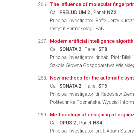
The influence of molecular fingerpri
Call:
PRELUDIUM 2
, Panel:
NZ2
Principal investigator: Rafał Jerzy Kurcz
Instytut Farmakologii PAN
Modern artificial intelligence algorit
Call:
SONATA 2
, Panel:
ST8
Principal investigator: dr hab. Piotr Bilski
Szkoła Główna Gospodarstwa Wiejskieg
New methods for the automatic synth
Call:
SONATA 2
, Panel:
ST6
Principal investigator: dr Radosław Ziem
Politechnika Poznańska, Wydział Inform
Methodology of designing of organiz
Call:
OPUS 2
, Panel:
HS4
Principal investigator: prof. Adam Stabry