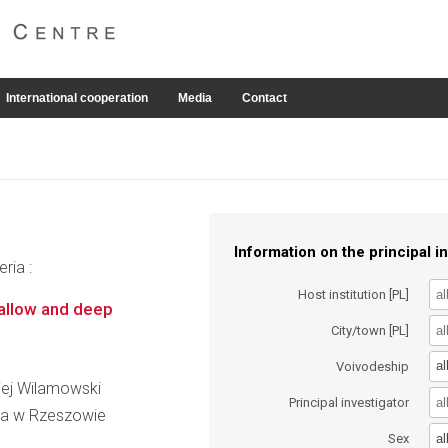
International cooperation
Media
Contact
Information on the principal in
ria :
Host institution [PL]
hallow and deep
City/town [PL]
al
Voivodeship
ciej Wilamowski
Principal investigator
ia w Rzeszowie
al
Sex