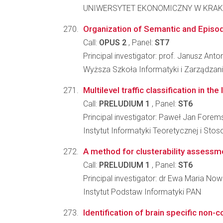
UNIWERSYTET EKONOMICZNY W KRAKOW
Organization of Semantic and Episo
Call:
OPUS 2
, Panel:
ST7
Principal investigator: prof. Janusz Anto
Wyższa Szkoła Informatyki i Zarządzan
Multilevel traffic classification in the
Call:
PRELUDIUM 1
, Panel:
ST6
Principal investigator: Paweł Jan Forem
Instytut Informatyki Teoretycznej i Sto
A method for clusterability assessm
Call:
PRELUDIUM 1
, Panel:
ST6
Principal investigator: dr Ewa Maria N
Instytut Podstaw Informatyki PAN
Identification of brain specific non-