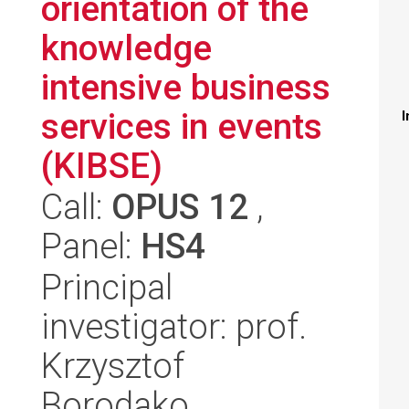
orientation of the
knowledge
intensive business
services in events
I
(KIBSE)
Call:
OPUS 12
,
Panel:
HS4
Principal
investigator: prof.
Krzysztof
Borodako