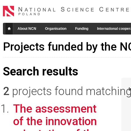
About NCN
Organisation
Funding
International cooper
Projects funded by the 
Search results
2
projects found matching 
I
The assessment
of the innovation