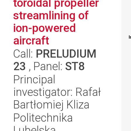
toroidal propeller
streamlining of
ion-powered
aircraft
I
Call:
PRELUDIUM
23
, Panel:
ST8
Principal
investigator: Rafał
Bartłomiej Kliza
Politechnika
Lubelska