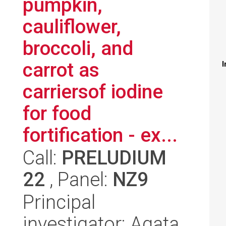
pumpkin,
cauliflower,
broccoli, and
carrot as
I
carriersof iodine
for food
fortification - ex...
Call:
PRELUDIUM
22
, Panel:
NZ9
Principal
investigator: Agata