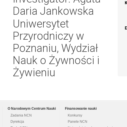
Daria Jankowska
Uniwersytet
Przyrodniczy w
Poznaniu, Wydział
Nauk o Żywności i
Żywieniu
O Narodowym Centrum Nauki
Finansowanie nauki
Zadania NCN
Konkursy
Dyrekcja
Panele NCN