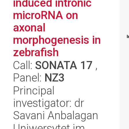
induced intronic
microRNA on
axonal
morphogenesis in
I
zebrafish
Call:
SONATA 17
,
Panel:
NZ3
Principal
investigator: dr
Savani Anbalagan
Uniwersytet im.