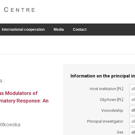
International cooperation
Media
Contact
Information on the principal in
a :
Host institution [PL]
as Modulators of
City/town [PL]
ammatory Response: An
al
Voivodeship
Principal investigator
 Witkowska
al
Sex