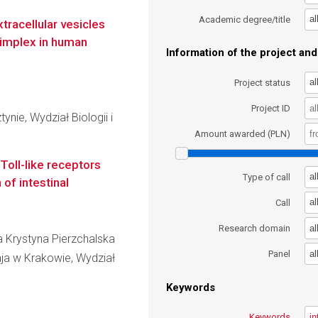
al
Academic degree/title
tracellular vesicles
simplex in human
Information of the project and 
al
Project status
Project ID
nie, Wydział Biologii i
Amount awarded (PLN)
Toll-like receptors
al
Type of call
 of intestinal
al
Call
al
Research domain
ta Krystyna Pierzchalska
al
Panel
aja w Krakowie, Wydział
Keywords
Keywords