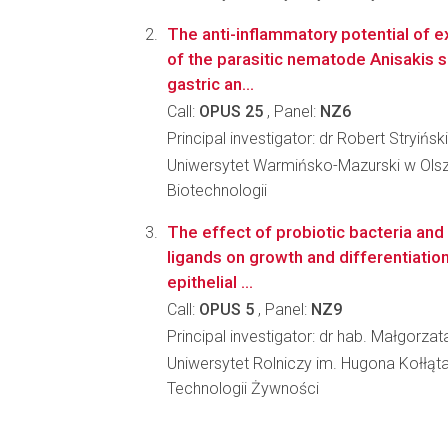
The anti-inflammatory potential of ex
of the parasitic nematode Anisakis 
gastric an...
Call:
OPUS 25
, Panel:
NZ6
Principal investigator: dr Robert Stryiński
Uniwersytet Warmińsko-Mazurski w Olszty
Biotechnologii
The effect of probiotic bacteria and 
ligands on growth and differentiation
epithelial ...
Call:
OPUS 5
, Panel:
NZ9
Principal investigator: dr hab. Małgorza
Uniwersytet Rolniczy im. Hugona Kołłąt
Technologii Żywności