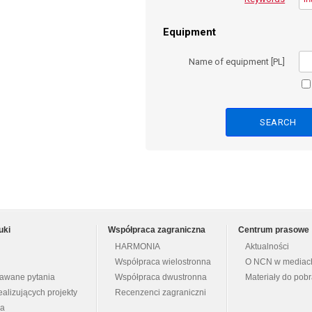
Equipment
Name of equipment [PL]
uki
Współpraca zagraniczna
Centrum prasowe
HARMONIA
Aktualności
Współpraca wielostronna
O NCN w mediac
dawane pytania
Współpraca dwustronna
Materiały do pob
ealizujących projekty
Recenzenci zagraniczni
na