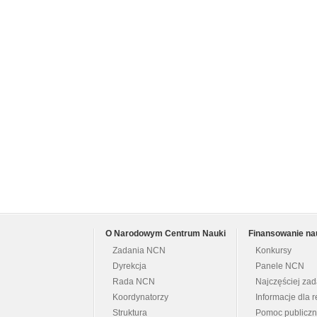
O Narodowym Centrum Nauki
Finansowanie na
Zadania NCN
Konkursy
Dyrekcja
Panele NCN
Rada NCN
Najczęściej za
Koordynatorzy
Informacje dla r
Struktura
Pomoc publicz