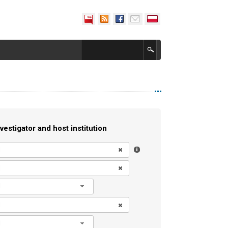
vestigator and host institution
l
l