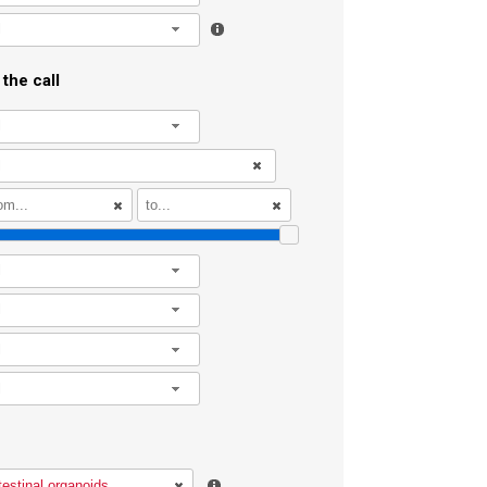
l
the call
l
l
l
l
l