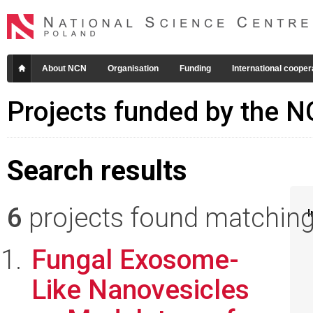
About NCN
Organisation
Funding
International cooper
Projects funded by the 
Search results
6
projects found matching 
I
Fungal Exosome-
Like Nanovesicles