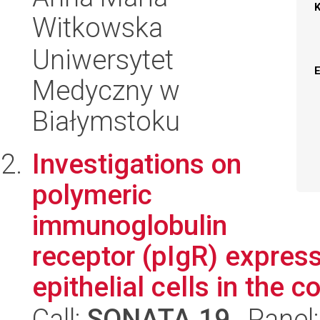
Witkowska
Uniwersytet
Medyczny w
Białymstoku
Investigations on
polymeric
immunoglobulin
receptor (pIgR) express
epithelial cells in the co
Call:
SONATA 19
, Panel