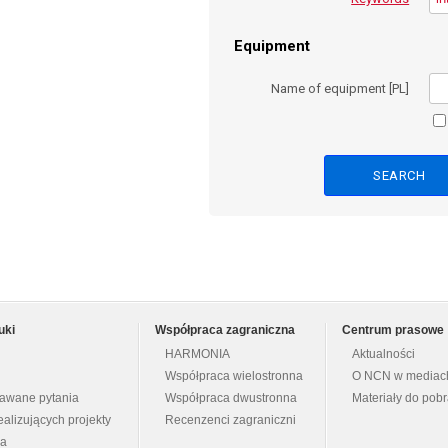
Equipment
Name of equipment [PL]
uki
Współpraca zagraniczna
Centrum prasowe
HARMONIA
Aktualności
Współpraca wielostronna
O NCN w mediac
dawane pytania
Współpraca dwustronna
Materiały do pob
ealizujących projekty
Recenzenci zagraniczni
na