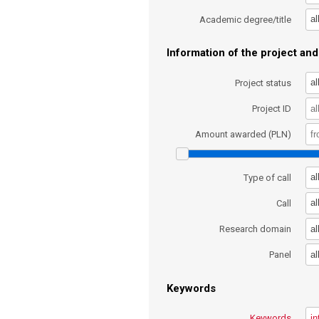
al
Academic degree/title
Information of the project and 
al
Project status
Project ID
Amount awarded (PLN)
al
Type of call
al
Call
al
Research domain
al
Panel
Keywords
Keywords