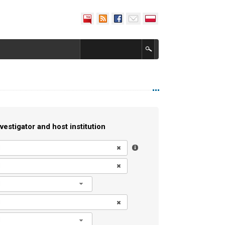
vestigator and host institution
l
l