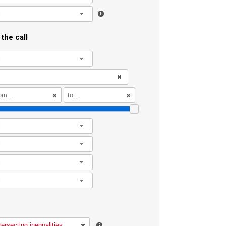
l
the call
l
l
l
l
l