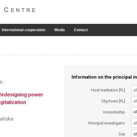
International cooperation
Media
Contact
Information on the principal in
a :
Host institution [PL]
Redesigning power
City/town [PL]
italization
al
Voivodeship
olańska
Principal investigator
al
Sex