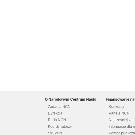
O Narodowym Centrum Nauki
Finansowanie na
Zadania NCN
Konkursy
Dyrekcja
Panele NCN
Rada NCN
Najczęściej za
Koordynatorzy
Informacje dla r
Struktura
Pomoc publicz