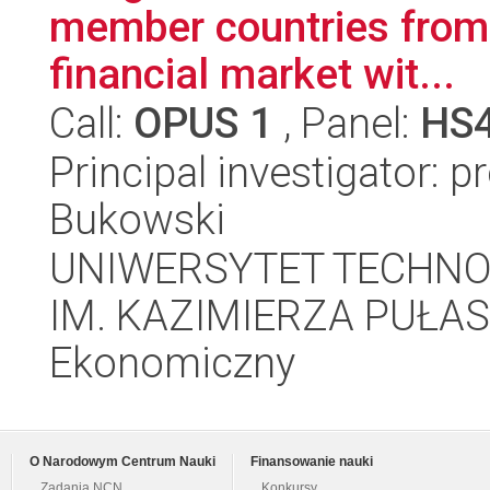
member countries from
financial market wit...
Call:
OPUS 1
, Panel:
HS
Principal investigator: 
Bukowski
UNIWERSYTET TECHN
IM. KAZIMIERZA PUŁAS
Ekonomiczny
O Narodowym Centrum Nauki
Finansowanie nauki
Zadania NCN
Konkursy