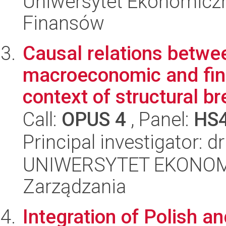
Uniwersytet Ekonomiczn
Finansów
Causal relations betwe
macroeconomic and finan
context of structural br
Call:
OPUS 4
, Panel:
HS
Principal investigator: 
UNIWERSYTET EKONOMI
Zarządzania
Integration of Polish 