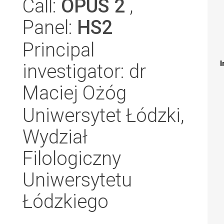
Call:
OPUS 2
,
Panel:
HS2
Principal
I
investigator: dr
Maciej Ożóg
Uniwersytet Łódzki,
Wydział
Filologiczny
Uniwersytetu
Łódzkiego