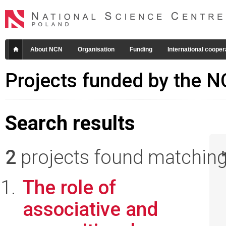
About NCN
Organisation
Funding
International cooper
Projects funded by the 
Search results
2
projects found matching 
I
The role of
associative and