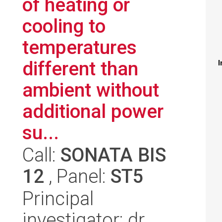
of heating or
cooling to
temperatures
different than
I
ambient without
additional power
su...
Call:
SONATA BIS
12
, Panel:
ST5
Principal
investigator: dr