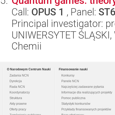
Quantum games: theory
Call:
OPUS 1
, Panel:
ST
Principal investigator: 
UNIWERSYTET ŚLĄSKI, Wy
Chemii
O Narodowym Centrum Nauki
Finansowanie nauki
Zadania NCN
Konkursy
Dyrekcja
Panele NCN
Rada NCN
Najczęściej zadawane pytania
Koordynatorzy
Informacje dla realizujących projekty
Struktura
Pomoc publiczna
Akty prawne
Statystyki konkursów
Oferty pracy
Przykłady finansowanych projektów