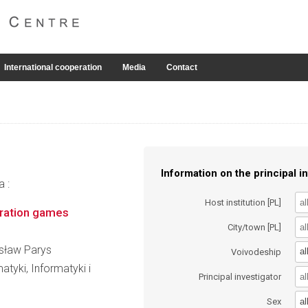
International cooperation
Media
Contact
Information on the principal in
a :
Host institution [PL]
uration games
City/town [PL]
esław Parys
al
Voivodeship
tyki, Informatyki i
Principal investigator
al
Sex