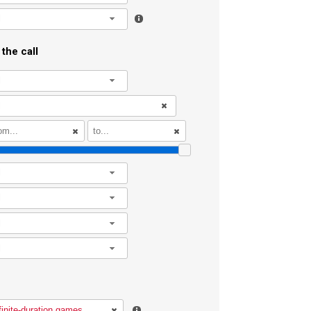
l
the call
l
l
l
l
l