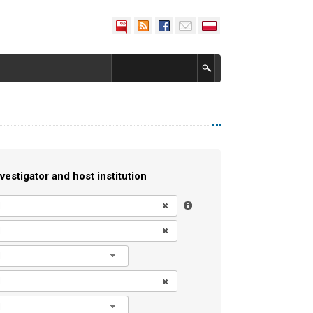
vestigator and host institution
l
l