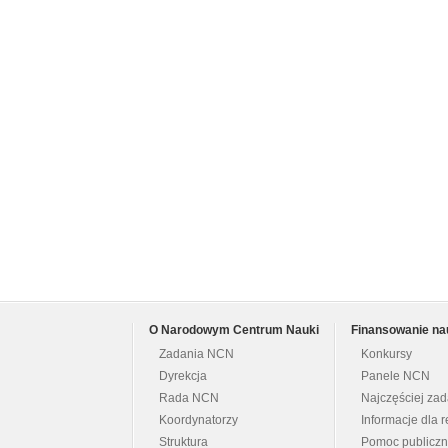
O Narodowym Centrum Nauki
Finansowanie na
Zadania NCN
Konkursy
Dyrekcja
Panele NCN
Rada NCN
Najczęściej za
Koordynatorzy
Informacje dla r
Struktura
Pomoc publicz