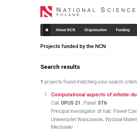
About NCN
Organisation
Funding
Projects funded by the NCN
Search results
1
projects found matching your search criteri
Computational aspects of infinite-d
Call:
OPUS 21
, Panel:
ST6
Principal investigator: dr hab. Paweł Cz
Uniwersytet Warszawski, Wydział Matema
Mechaniki