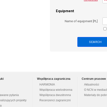
Equipment
Name of equipment [PL]
uki
Współpraca zagraniczna
Centrum prasowe
HARMONIA
Aktualności
Współpraca wielostronna
O NCN w mediac
dawane pytania
Współpraca dwustronna
Materiały do pob
ealizujących projekty
Recenzenci zagraniczni
na