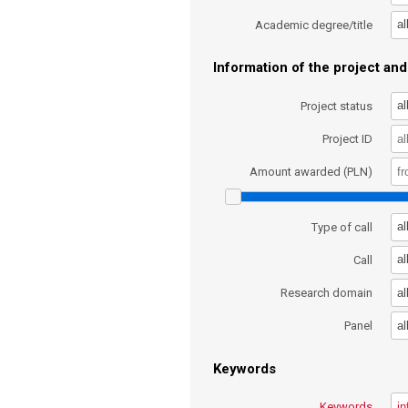
al
Academic degree/title
Information of the project and 
al
Project status
Project ID
Amount awarded (PLN)
al
Type of call
al
Call
al
Research domain
al
Panel
Keywords
Keywords