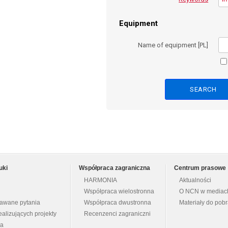
Equipment
Name of equipment [PL]
uki
Współpraca zagraniczna
Centrum prasowe
HARMONIA
Aktualności
Współpraca wielostronna
O NCN w mediac
dawane pytania
Współpraca dwustronna
Materiały do pob
ealizujących projekty
Recenzenci zagraniczni
na