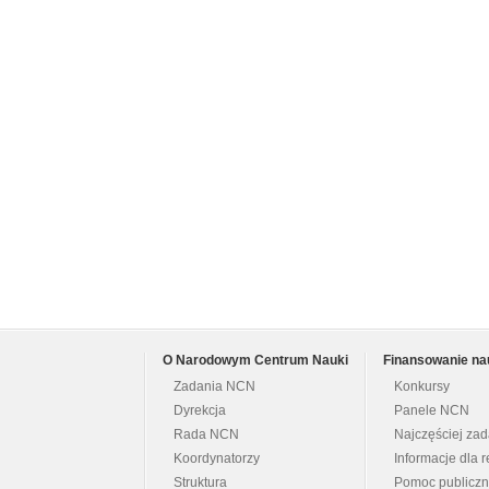
O Narodowym Centrum Nauki
Finansowanie na
Zadania NCN
Konkursy
Dyrekcja
Panele NCN
Rada NCN
Najczęściej za
Koordynatorzy
Informacje dla r
Struktura
Pomoc publicz