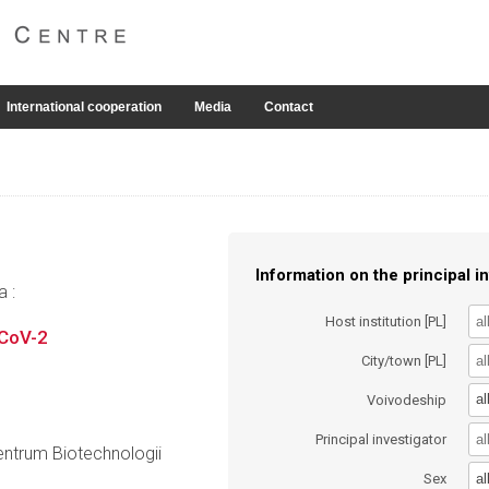
International cooperation
Media
Contact
Information on the principal in
a :
Host institution [PL]
-CoV-2
City/town [PL]
al
Voivodeship
Principal investigator
entrum Biotechnologii
al
Sex