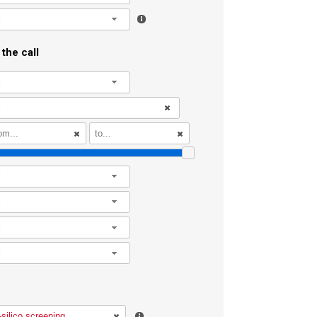
l
the call
l
l
l
l
l