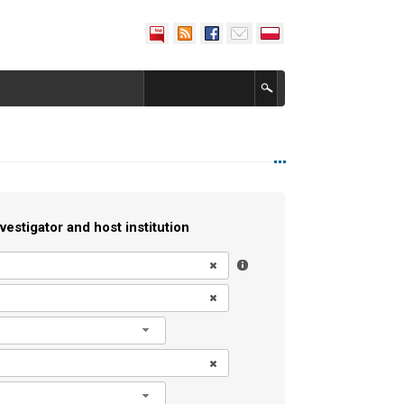
vestigator and host institution
l
l