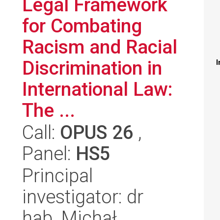
Legal Framework
for Combating
Racism and Racial
Discrimination in
I
International Law:
The ...
Call:
OPUS 26
,
Panel:
HS5
Principal
investigator: dr
hab. Michał