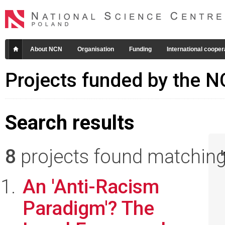
About NCN
Organisation
Funding
International cooper
Projects funded by the 
Search results
8
projects found matching 
I
An 'Anti-Racism
Paradigm'? The