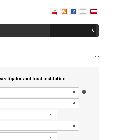
vestigator and host institution
l
l