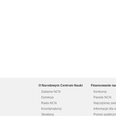
O Narodowym Centrum Nauki
Finansowanie na
Zadania NCN
Konkursy
Dyrekcja
Panele NCN
Rada NCN
Najczęściej za
Koordynatorzy
Informacje dla r
Struktura
Pomoc publicz