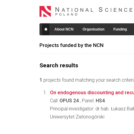
About NCN
Organisation
Funding
Projects funded by the NCN
Search results
1
projects found matching your search criteri
On endogenous discounting and recurs
Call:
OPUS 24
, Panel:
HS4
Principal investigator: dr hab. Łukasz Ba
Uniwersytet Zielonogórski