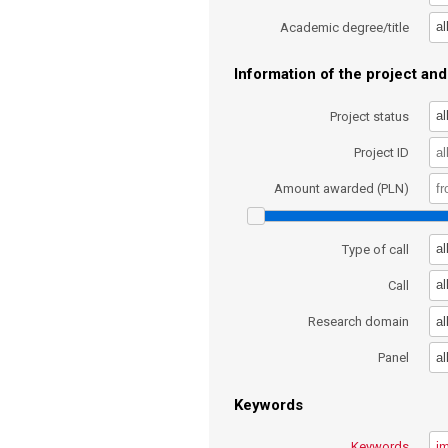
al
Academic degree/title
Information of the project and 
al
Project status
Project ID
Amount awarded (PLN)
al
Type of call
al
Call
al
Research domain
al
Panel
Keywords
Keywords