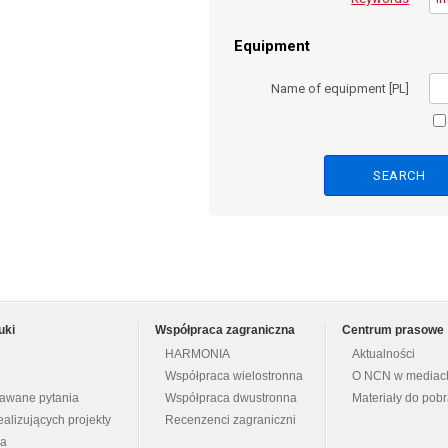
Equipment
Name of equipment [PL]
uki
Współpraca zagraniczna
Centrum prasowe
HARMONIA
Aktualności
Współpraca wielostronna
O NCN w mediac
dawane pytania
Współpraca dwustronna
Materiały do pob
ealizujących projekty
Recenzenci zagraniczni
na