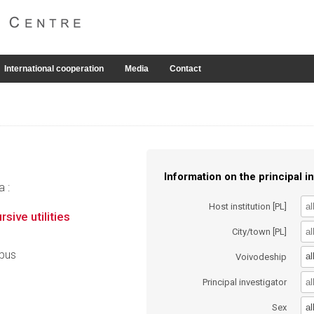
International cooperation
Media
Contact
Information on the principal in
a :
Host institution [PL]
ive utilities
City/town [PL]
lbus
al
Voivodeship
Principal investigator
al
Sex