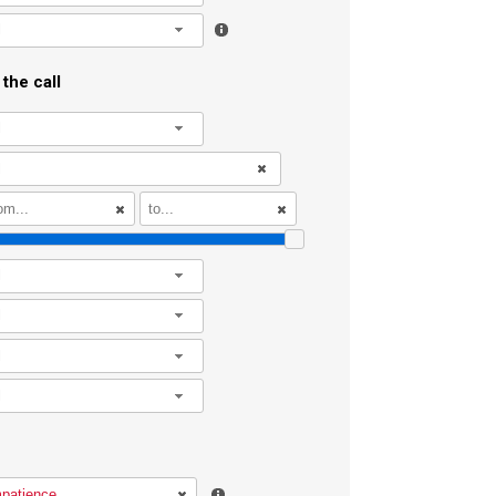
l
the call
l
l
l
l
l