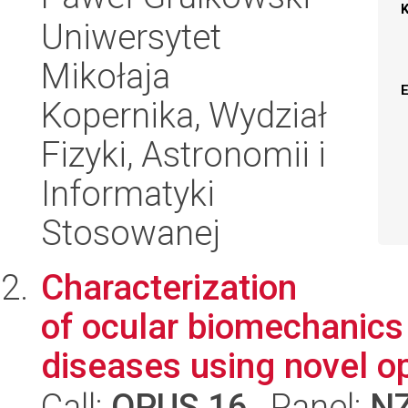
Uniwersytet
Mikołaja
Kopernika, Wydział
Fizyki, Astronomii i
Informatyki
Stosowanej
Characterization
of ocular biomechanics 
diseases using novel op
Call:
OPUS 16
, Panel:
N