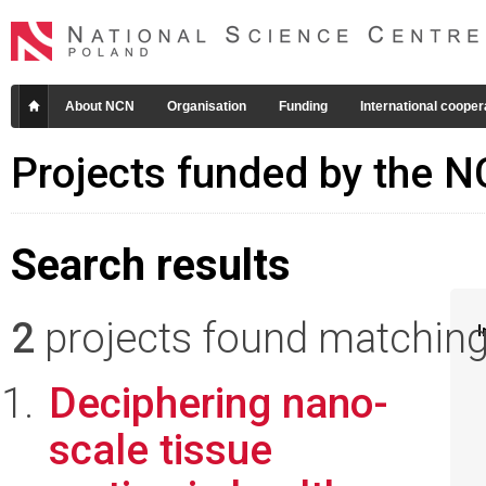
About NCN
Organisation
Funding
International cooper
Projects funded by the 
Search results
2
projects found matching 
I
Deciphering nano-
scale tissue