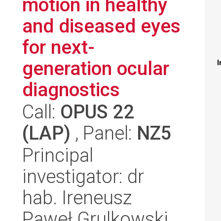
motion in healthy
and diseased eyes
for next-
generation ocular
I
diagnostics
Call:
OPUS 22
(LAP)
, Panel:
NZ5
Principal
investigator: dr
hab. Ireneusz
Paweł Grulkowski