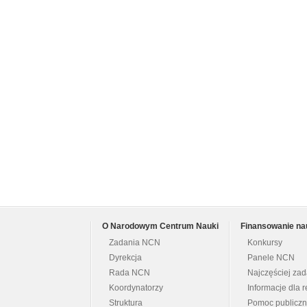
O Narodowym Centrum Nauki
Finansowanie na
Zadania NCN
Konkursy
Dyrekcja
Panele NCN
Rada NCN
Najczęściej za
Koordynatorzy
Informacje dla r
Struktura
Pomoc publicz