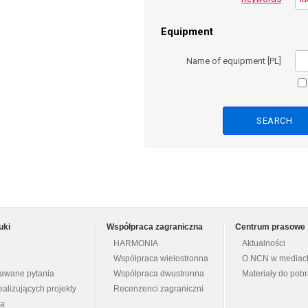
Equipment
Name of equipment [PL]
uki
Współpraca zagraniczna
Centrum prasowe
HARMONIA
Aktualności
Współpraca wielostronna
O NCN w mediac
dawane pytania
Współpraca dwustronna
Materiały do pob
ealizujących projekty
Recenzenci zagraniczni
na