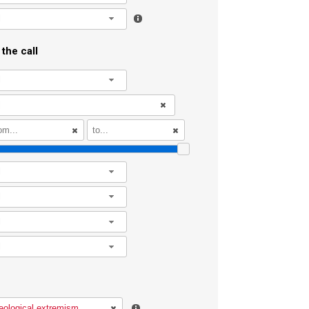
l
the call
l
l
l
l
l