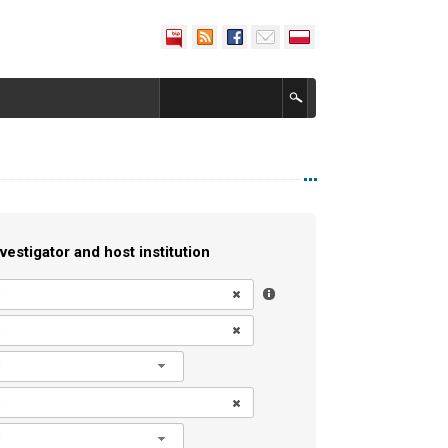
vestigator and host institution
l
l