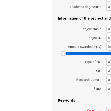
al
Academic degree/title
Information of the project and 
al
Project status
Project ID
Amount awarded (PLN)
al
Type of call
al
Call
al
Research domain
al
Panel
Keywords
Keywords