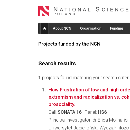
About NCN
Organisation
Funding
Projects funded by the NCN
Search results
1
projects found matching your search criteri
How Frustration of low and high ord
extremism and radicalization vs. co
prosociality.
Call:
SONATA 16
, Panel:
HS6
Principal investigator: dr Erica Molinario
Uniwersytet Jagielloński, Wydział Filozo