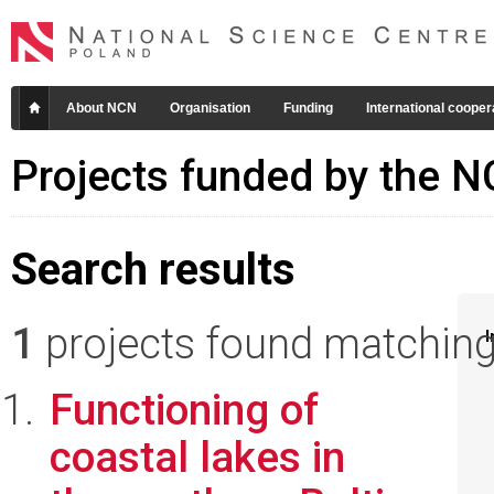
About NCN
Organisation
Funding
International cooper
Projects funded by the 
Search results
1
projects found matching 
I
Functioning of
coastal lakes in