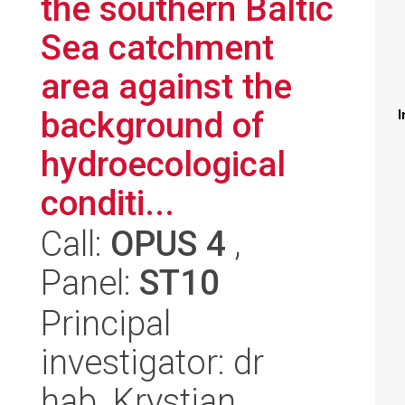
the southern Baltic
Sea catchment
area against the
background of
I
hydroecological
conditi...
Call:
OPUS 4
,
Panel:
ST10
Principal
investigator: dr
hab. Krystian